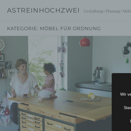
Springe
ASTREINHOCHZWEI
zum
Gestaltung+Planung+Möb
Inhalt
KATEGORIE:
MÖBEL FÜR ORDNUNG
Wir v
Sta