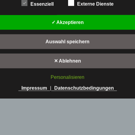
Essenziell
Externe Dienste
✓ Akzeptieren
IS MIR REGAL, REGAL!
1
7
Auswahl speichern
.
D
e
✕ Ablehnen
z
e
Personalisieren
m
b
Impressum
|
Datenschutzbedingungen
e
r
2
0
1
6