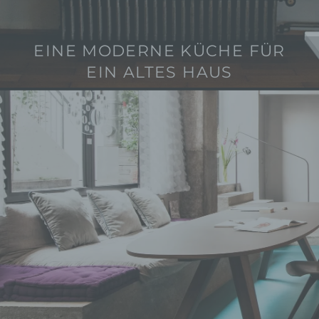
EINE MODERNE KÜCHE FÜR
2
0
EIN ALTES HAUS
.
O
k
t
o
b
e
r
2
0
1
8