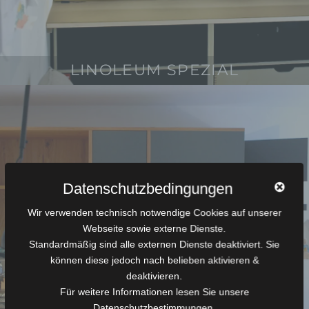
LINOLEUM SPEZIAL
8
.
D
e
z
e
m
b
Datenschutzbedingungen
e
Wir verwenden technisch notwendige Cookies auf unserer
r
Webseite sowie externe Dienste.
2
Standardmäßig sind alle externen Dienste deaktiviert. Sie
0
können diese jedoch nach belieben aktivieren &
1
deaktivieren.
9
Für weitere Informationen lesen Sie unsere
Datenschutzbestimmungen.