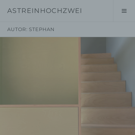
Springe
ASTREINHOCHZWEI
zum
Seit
Inhalt
ums
AUTOR:
STEPHAN